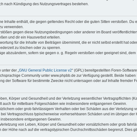
auch nach Kündigung des Nutzungsvertrages bestehen.
ine Inhalte enthält, die gegen geltendes Recht oder die guten Sitten verstoßen. Du 
 zu verwenden.
erstößen gegen diese Nutzungsbedingungen oder anderer im Board veröffentlichte
ßen und dir ein Hausverbot erteilen.
ortung für die Inhalte von Beiträgen übernimmt, die er nicht selbst erstellt hat od
jederzeit zu löschen oder zu sperren.
räge abzuändern, sofern sie gegen o. g. Regeln verstoßen oder geeignet sind, dem
 unter der „
GNU General Public License v2
“ (GPL) bereitgestellten Foren-Softwa
chsprachige Community unter www.phpbb.de zur Verfügung gestellt. Beide haben ke
g der Software für bestimmte Zwecke nicht untersagen oder auf Inhalte fremder F
ben, Körper und Gesundheit und der Verletzung wesentlicher Vertragspflichten (Kard
gilt auch für mittelbare Folgeschäden wie insbesondere entgangenen Gewinn.
ätzlichem oder grob fahrlässigem Verhalten oder bei Schäden aus der Verletzung 
 die bei Vertragsschluss typischerweise vorhersehbaren Schäden und im übrigen de
wie insbesondere entgangenen Gewinn.
erletzung von Leben, Körper und Gesundheit oder vorsätzlichem oder grob fahrläs
der Höhe nach auf die vertragstypischen Durchschnittsschäden begrenzt. Dies gi