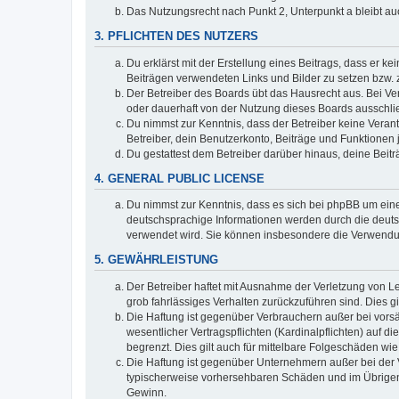
Das Nutzungsrecht nach Punkt 2, Unterpunkt a bleibt 
3. PFLICHTEN DES NUTZERS
Du erklärst mit der Erstellung eines Beitrags, dass er ke
Beiträgen verwendeten Links und Bilder zu setzen bzw.
Der Betreiber des Boards übt das Hausrecht aus. Bei V
oder dauerhaft von der Nutzung dieses Boards ausschlie
Du nimmst zur Kenntnis, dass der Betreiber keine Verantw
Betreiber, dein Benutzerkonto, Beiträge und Funktionen 
Du gestattest dem Betreiber darüber hinaus, deine Beit
4. GENERAL PUBLIC LICENSE
Du nimmst zur Kenntnis, dass es sich bei phpBB um eine
deutschsprachige Informationen werden durch die deuts
verwendet wird. Sie können insbesondere die Verwendun
5. GEWÄHRLEISTUNG
Der Betreiber haftet mit Ausnahme der Verletzung von Le
grob fahrlässiges Verhalten zurückzuführen sind. Dies 
Die Haftung ist gegenüber Verbrauchern außer bei vors
wesentlicher Vertragspflichten (Kardinalpflichten) auf
begrenzt. Dies gilt auch für mittelbare Folgeschäden 
Die Haftung ist gegenüber Unternehmern außer bei der V
typischerweise vorhersehbaren Schäden und im Übrigen 
Gewinn.