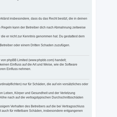
erklärst insbesondere, dass du das Recht besitzt, die in deinen
n Regeln kann der Betreiber dich nach Abmahnung zeitweise
er die er nicht zur Kenntnis genommen hat. Du gestattest dem
 Betreiber oder einem Dritten Schaden zuzufügen.
re von phpBB Limited (www.phpbb.com) handelt;
inen Einfluss auf die Art und Weise, wie die Software
oren Einfluss nehmen.
inalpflichten) nur für Schäden, die auf ein vorsätzliches oder
von Leben, Körper und Gesundheit und der Verletzung
r Höhe nach auf die vertragstypischen Durchschnittsschäden
sigem Verhalten des Betreibers auf die bei Vertragsschluss
lt auch für mittelbare Schäden, insbesondere entgangenen