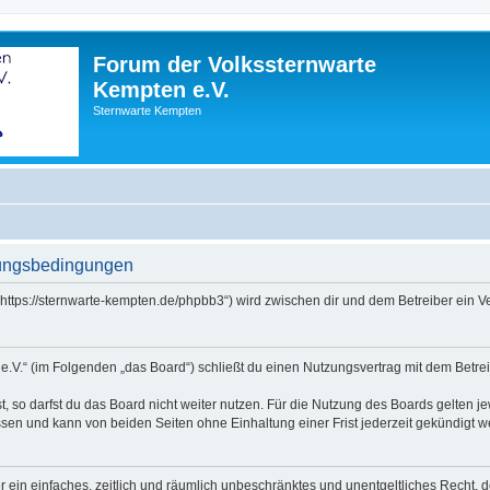
Forum der Volkssternwarte
Kempten e.V.
Sternwarte Kempten
zungsbedingungen
(„https://sternwarte-kempten.de/phpbb3“) wird zwischen dir und dem Betreiber ein
e.V.“ (im Folgenden „das Board“) schließt du einen Nutzungsvertrag mit dem Betrei
 so darfst du das Board nicht weiter nutzen. Für die Nutzung des Boards gelten jew
sen und kann von beiden Seiten ohne Einhaltung einer Frist jederzeit gekündigt w
ber ein einfaches, zeitlich und räumlich unbeschränktes und unentgeltliches Recht