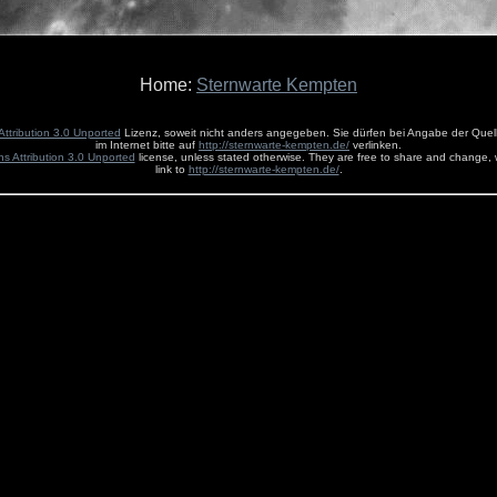
Home:
Sternwarte Kempten
ttribution 3.0 Unported
Lizenz, soweit nicht anders angegeben. Sie dürfen bei Angabe der Quelle
im Internet bitte auf
http://sternwarte-kempten.de/
verlinken.
 Attribution 3.0 Unported
license, unless stated otherwise. They are free to share and change, w
link to
http://sternwarte-kempten.de/
.