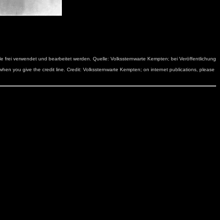
 frei verwendet und bearbeitet werden. Quelle: Volkssternwarte Kempten; bei Veröffentlichung
hen you give the credit line. Credit: Volkssternwarte Kempten; on internet publications, please