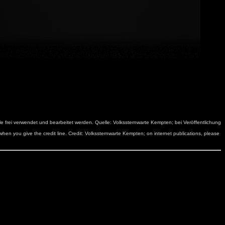
 frei verwendet und bearbeitet werden. Quelle: Volkssternwarte Kempten; bei Veröffentlichung
hen you give the credit line. Credit: Volkssternwarte Kempten; on internet publications, please