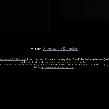
Home:
Sternwarte Kempten
ttribution 3.0 Unported
Lizenz, soweit nicht anders angegeben. Sie dürfen bei Angabe der Quelle
im Internet bitte auf
http://sternwarte-kempten.de/
verlinken.
 Attribution 3.0 Unported
license, unless stated otherwise. They are free to share and change, w
link to
http://sternwarte-kempten.de/
.